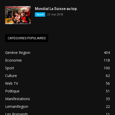
Mondial La Suisse au top.
23 mai 2018
Sport
CATEGORIES POPULAIRES
Genève Region
404
Economie
118
Sport
100
Culture
62
Web TV
56
Politique
51
Manifestations
33
LemanRegion
22
Les Romands
11