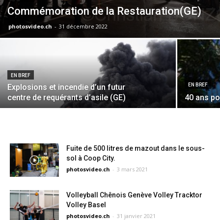
Commémoration de la Restauration(GE)
photosvideo.ch
-
31 décembre 2022
EN BREF
EN BREF
Explosions et incendie d’un futur
centre de requérants d’asile (GE)
40 ans po
Fuite de 500 litres de mazout dans le sous-
sol à Coop City.
photosvideo.ch
-
3 mars 2021
Volleyball Chênois Genève Volley Tracktor
Volley Basel
photosvideo.ch
-
31 janvier 2021