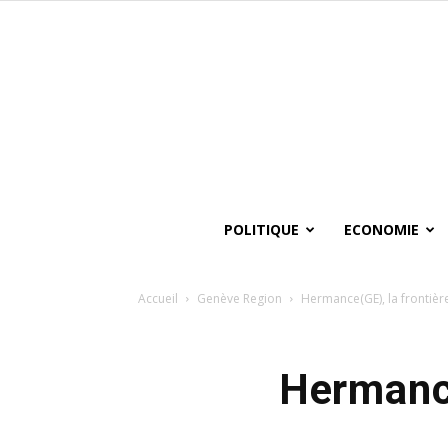
POLITIQUE
ECONOMIE
Accueil
Genève Region
Hermance(GE), la frontièr
Hermance