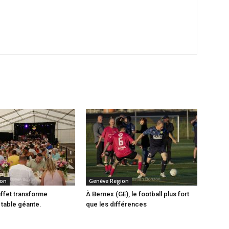
ion
Genève Region
ffet transforme
À Bernex (GE), le football plus fort
table géante.
que les différences