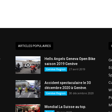
ARTICLES POPULAIRES
e
Hells Angels Geneva Open Bike
G
saison 2019 Genève
E
27 avril 2019
Genève Region
Sp
Cu
Accident spectaculaire le 30
décembre 2020 à Genève.
W
30 décembre 2020
Genève Region
Po
Ma
Mondial La Suisse au top.