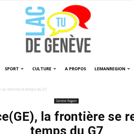
SPORT
CULTURE
A PROPOS
LEMANREGION
LacTU
e se referme le temps du G7
Genève Region
(GE), la frontière se r
temps du G7