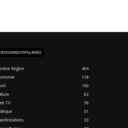
CATEGORIES POPULAIRES
enève Region
404
conomie
118
ort
100
lture
62
eb TV
56
litique
51
nifestations
33