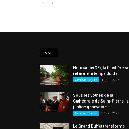
EN VUE
Hermance(GE), la frontière s
referme le temps du G7
11 juin 2026
Genève Region
Sous les voûtes de la
Cathédrale de Saint-Pierre, la
justice genevoise...
27 mai 2026
Genève Region
Le Grand Buffet transforme