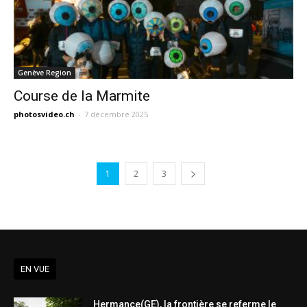
Genève Region
Course de la Marmite
photosvideo.ch
-
7 décembre 2025
1
2
3
EN VUE
Hermance(GE), la frontière se referme le