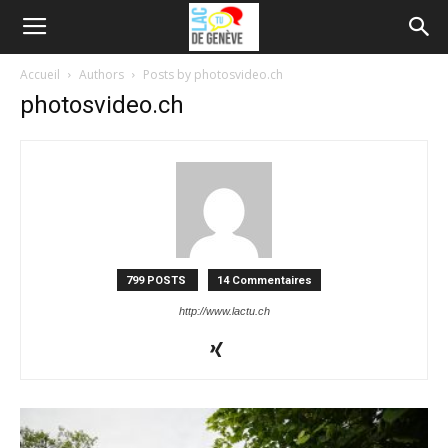
Accueil
Authors
Posts by photosvideo.ch
photosvideo.ch
799 POSTS
14 Commentaires
http://www.lactu.ch