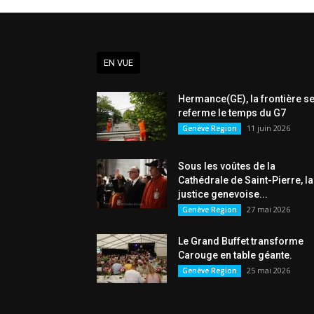
EN VUE
Hermance(GE), la frontière s
referme le temps du G7
11 juin 2026
Genève Region
Sous les voûtes de la
Cathédrale de Saint-Pierre, la
justice genevoise...
27 mai 2026
Genève Region
Le Grand Buffet transforme
Carouge en table géante.
25 mai 2026
Genève Region