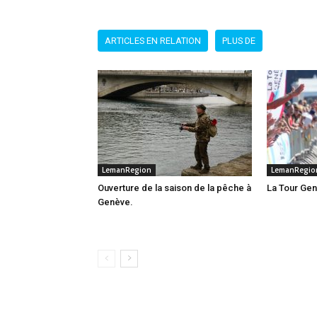
ARTICLES EN RELATION
PLUS DE
LemanRegion
LemanRegio
Ouverture de la saison de la pêche à
La Tour Gen
Genève.