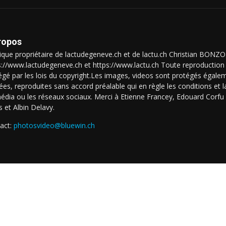
ropos
que propriétaire de lactudegeneve.ch et de lactu.ch Christian BON
s://www.lactudegeneve.ch et https://www.lactu.ch Toute reproduction 
égé par les lois du copyright.Les images, videos sont protégés égalem
isées, reproduites sans accord préalable qui en règle les conditions et
édia ou les réseaux sociaux. Merci à Etienne Francey, Edouard Corfu l
s et Albin Delavy.
act:
photosvideo@bluewin.ch