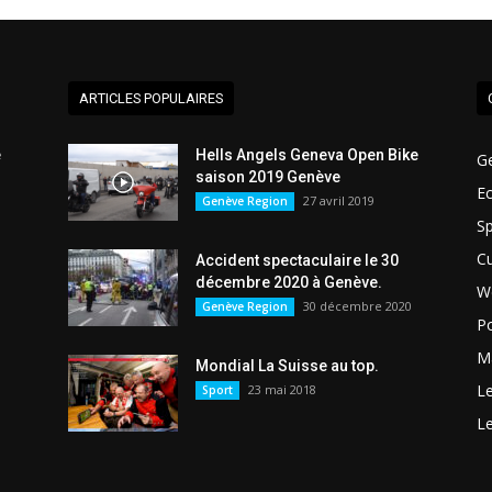
ARTICLES POPULAIRES
e
Hells Angels Geneva Open Bike
G
saison 2019 Genève
E
27 avril 2019
Genève Region
Sp
Cu
Accident spectaculaire le 30
décembre 2020 à Genève.
W
30 décembre 2020
Genève Region
Po
Ma
Mondial La Suisse au top.
L
23 mai 2018
Sport
L