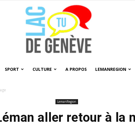
SPORT
CULTURE
A PROPOS
LEMANREGION
LacTU
nage
LemanRegion
Léman aller retour à la 