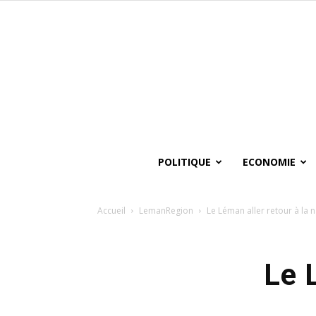
POLITIQUE
ECONOMIE
Accueil
LemanRegion
Le Léman aller retour à la 
Le 