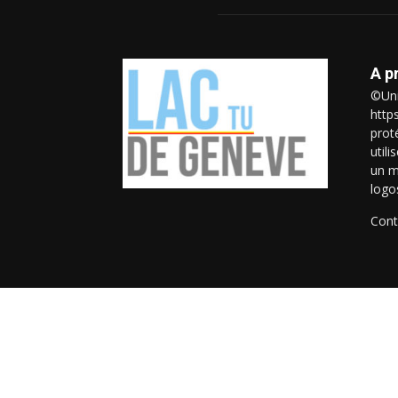
A p
©Uni
http
prot
util
un m
logo
Cont