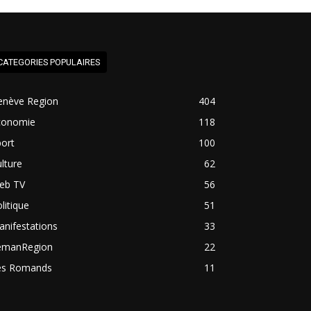
CATEGORIES POPULAIRES
enève Region
404
conomie
118
ort
100
lture
62
eb TV
56
litique
51
nifestations
33
emanRegion
22
es Romands
11