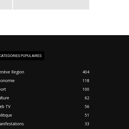
CATEGORIES POPULAIRES
enève Region
404
conomie
118
ort
100
lture
62
eb TV
56
litique
51
nifestations
33