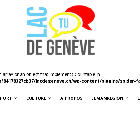
n array or an object that implements Countable in
ef84178327cb37/lacdegeneve.ch/wp-content/plugins/spider-f
LacTU
SPORT
CULTURE
A PROPOS
LEMANREGION