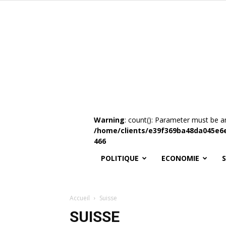
Warning
: count(): Parameter must be a
/home/clients/e39f369ba48da045e6
466
POLITIQUE
ECONOMIE
Accueil
Suisse
SUISSE