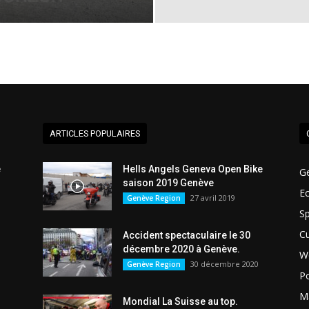
ARTICLES POPULAIRES
e
Hells Angels Geneva Open Bike
G
saison 2019 Genève
E
27 avril 2019
Genève Region
Sp
Cu
Accident spectaculaire le 30
décembre 2020 à Genève.
W
30 décembre 2020
Genève Region
Po
Ma
Mondial La Suisse au top.