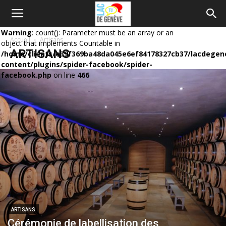
Warning
: count(): Parameter must be an array or an
Accueil
Artisans
object that implements Countable in
ARTISANS
/home/clients/e39f369ba48da045e6ef84178327cb37/lacdegen
content/plugins/spider-facebook/spider-
facebook.php
on line
466
ARTISANS
Cérémonie de labellisation des