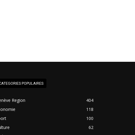
CATEGORIES POPULAIRES
enève Region
404
conomie
118
ort
100
lture
62