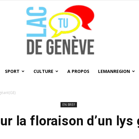
SPORT
CULTURE
A PROPOS
LEMANREGION
LacTU
 géant(GE)
EN BREF
ur la floraison d’un lys