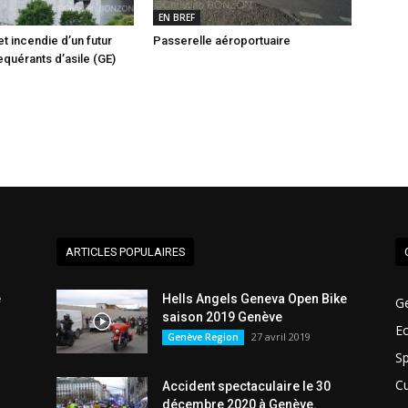
EN BREF
t incendie d’un futur
Passerelle aéroportuaire
equérants d’asile (GE)
ARTICLES POPULAIRES
e
Hells Angels Geneva Open Bike
G
saison 2019 Genève
E
27 avril 2019
Genève Region
Sp
Cu
Accident spectaculaire le 30
décembre 2020 à Genève.