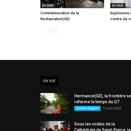
EN BREF
EN BREF
Commémoration de la
Explosions e
Restauration(GE)
centre de r
EN VUE
Hermance(GE), la frontière s
referme le temps du G7
11 juin 2026
Genève Region
Sous les voûtes de la
Cathédrale de Saint-Pierre, la