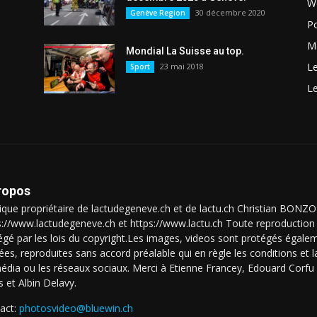
W
30 décembre 2020
Genève Region
Po
Ma
Mondial La Suisse au top.
L
23 mai 2018
Sport
L
ropos
que propriétaire de lactudegeneve.ch et de lactu.ch Christian BON
s://www.lactudegeneve.ch et https://www.lactu.ch Toute reproduction 
égé par les lois du copyright.Les images, videos sont protégés égalem
isées, reproduites sans accord préalable qui en règle les conditions et
édia ou les réseaux sociaux. Merci à Etienne Francey, Edouard Corfu l
s et Albin Delavy.
act:
photosvideo@bluewin.ch