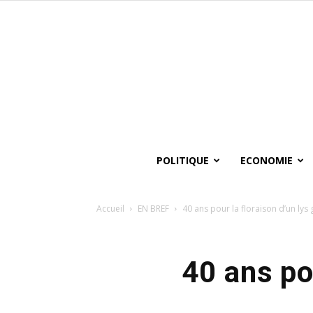
POLITIQUE
ECONOMIE
Accueil
EN BREF
40 ans pour la floraison d’un lys
40 ans po