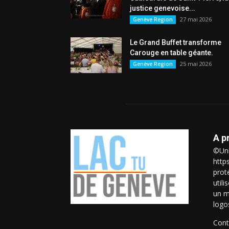
justice genevoise...
27 mai 2026
Genève Region
Le Grand Buffet transforme
Carouge en table géante.
25 mai 2026
Genève Region
A p
©Uni
http
prot
util
un m
logo
Cont