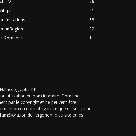
eb TV
56
litique
51
nifestations
33
emanRegion
22
es Romands
11
ZON.Photographe RP
ou utilisation du nom interdite .Domaine
ent par le copyright et ne peuvent être
 la mention du nom obligatoire que ce soit pour
’amélioration de l'ergonomie du site et les