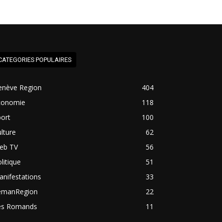
CATEGORIES POPULAIRES
enève Region
404
conomie
118
ort
100
lture
62
eb TV
56
litique
51
nifestations
33
emanRegion
22
es Romands
11