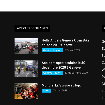
ARTICLES POPULAIRES
e
Hells Angels Geneva Open Bike
G
saison 2019 Genève
E
27 avril 2019
Genève Region
Sp
Cu
Accident spectaculaire le 30
décembre 2020 à Genève.
W
30 décembre 2020
Genève Region
Po
Ma
Mondial La Suisse au top.
L
23 mai 2018
Sport
L