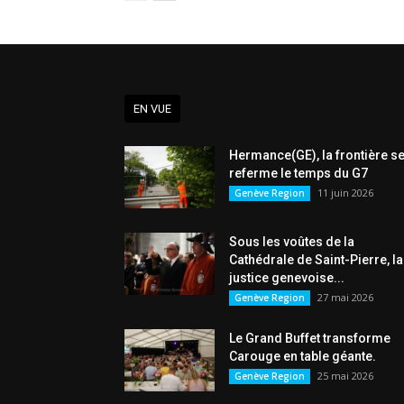
EN VUE
Hermance(GE), la frontière s
referme le temps du G7
11 juin 2026
Genève Region
Sous les voûtes de la
Cathédrale de Saint-Pierre, la
justice genevoise...
27 mai 2026
Genève Region
Le Grand Buffet transforme
Carouge en table géante.
25 mai 2026
Genève Region