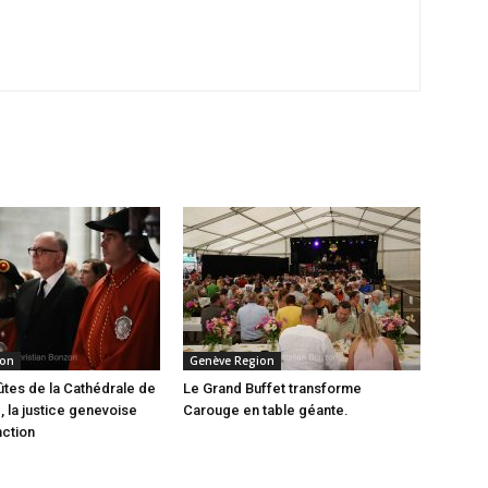
ion
Genève Region
ûtes de la Cathédrale de
Le Grand Buffet transforme
, la justice genevoise
Carouge en table géante.
nction