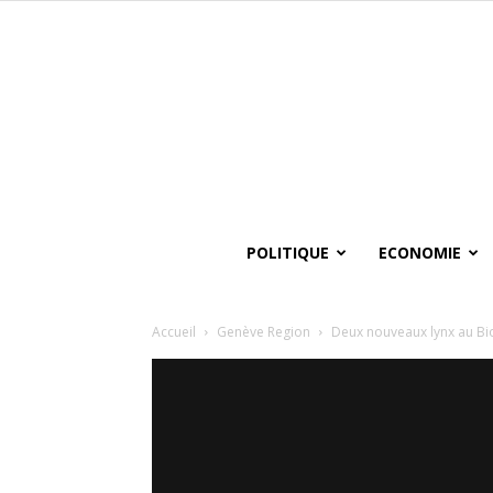
POLITIQUE
ECONOMIE
Accueil
Genève Region
Deux nouveaux lynx au Bi