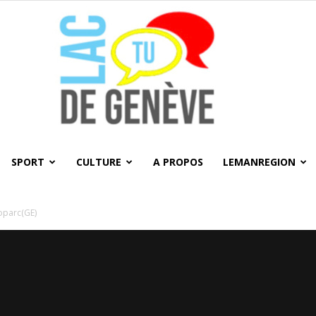
SPORT
CULTURE
A PROPOS
LEMANREGION
LacTU
oparc(GE)