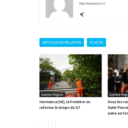
http://www.lactu.ch
ARTICLES EN RELATION
PLUS DE
Genève Region
Genève Reg
Hermance(GE), la frontière se
Sous les vo
referme le temps du G7
Saint-Pierre
entre en fo