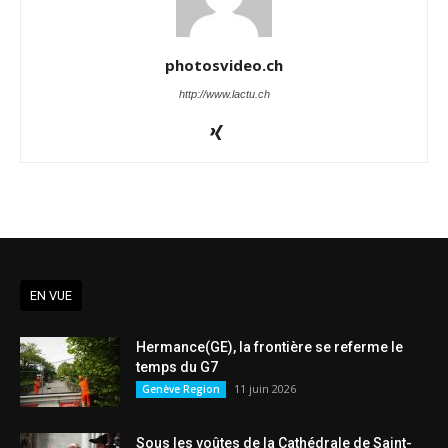
photosvideo.ch
http://www.lactu.ch
EN VUE
Hermance(GE), la frontière se referme le
temps du G7
11 juin 2026
Genève Region
Sous les voûtes de la Cathédrale de Saint-