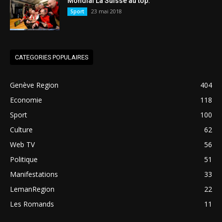
Mondial La Suisse au top.
23 mai 2018
Sport
CATEGORIES POPULAIRES
Genève Region
404
Economie
118
Sport
100
Culture
62
Web TV
56
Politique
51
Manifestations
33
LemanRegion
22
Les Romands
11