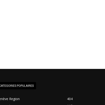
CATEGORIES POPULAIRES
enève Region
404