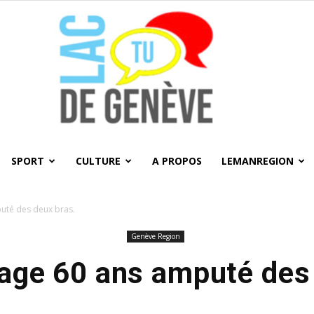
SPORT
CULTURE
A PROPOS
LEMANREGION
LacTU
uté des deux bras.
Genève Region
age 60 ans amputé des 