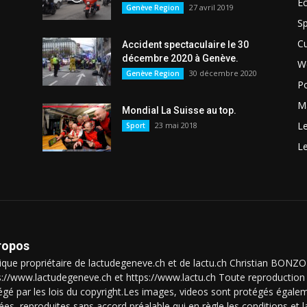
E
27 avril 2019
Genève Region
Sp
Cu
Accident spectaculaire le 30
décembre 2020 à Genève.
W
30 décembre 2020
Genève Region
Po
Ma
Mondial La Suisse au top.
L
23 mai 2018
Sport
L
ropos
que propriétaire de lactudegeneve.ch et de lactu.ch Christian BON
s://www.lactudegeneve.ch et https://www.lactu.ch Toute reproduction 
égé par les lois du copyright.Les images, videos sont protégés égalem
isées, reproduites sans accord préalable qui en règle les conditions et