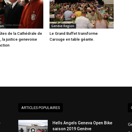
ion
Genève Region
ûtes de la Cathédrale de
Le Grand Buffet transforme
, la justice genevoise
Carouge en table géante.
nction
ARTICLES POPULAIRES
e
Hells Angels Geneva Open Bike
G
saison 2019 Genève