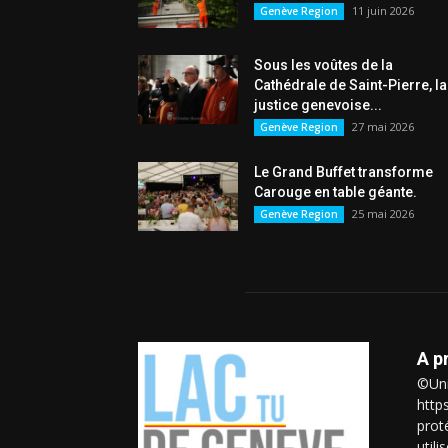
11 juin 2026
Genève Region
Sous les voûtes de la
Cathédrale de Saint-Pierre, la
justice genevoise...
27 mai 2026
Genève Region
Le Grand Buffet transforme
Carouge en table géante.
25 mai 2026
Genève Region
A p
©Uni
http
prot
util