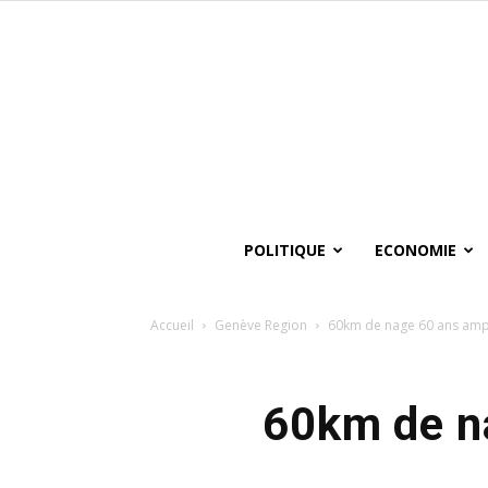
POLITIQUE
ECONOMIE
Accueil
Genève Region
60km de nage 60 ans amp
60km de n