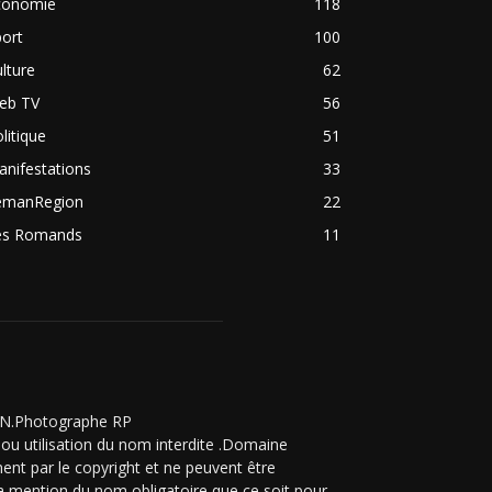
conomie
118
ort
100
lture
62
eb TV
56
litique
51
nifestations
33
emanRegion
22
es Romands
11
ZON.Photographe RP
ou utilisation du nom interdite .Domaine
ent par le copyright et ne peuvent être
 la mention du nom obligatoire que ce soit pour