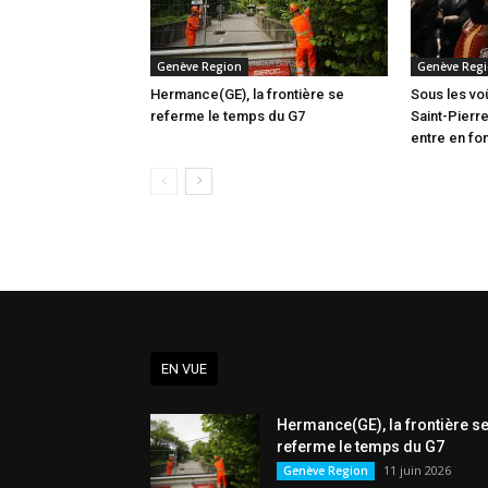
Genève Region
Genève Reg
Hermance(GE), la frontière se
Sous les vo
referme le temps du G7
Saint-Pierre
entre en fo
EN VUE
Hermance(GE), la frontière s
referme le temps du G7
11 juin 2026
Genève Region