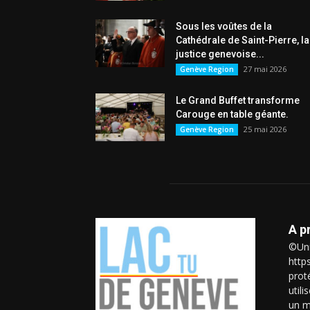
Sous les voûtes de la
Cathédrale de Saint-Pierre, la
justice genevoise...
27 mai 2026
Genève Region
Le Grand Buffet transforme
Carouge en table géante.
25 mai 2026
Genève Region
A p
©Uni
http
prot
util
un m