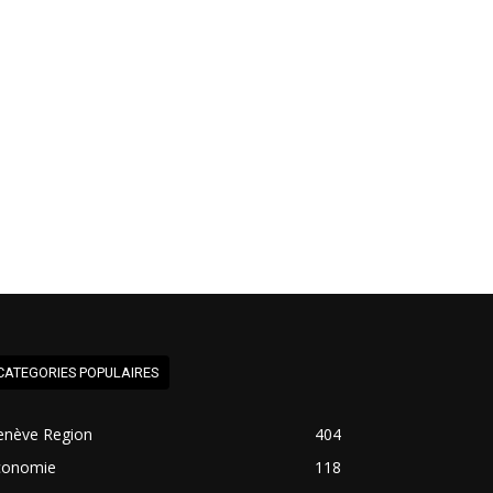
CATEGORIES POPULAIRES
enève Region
404
conomie
118