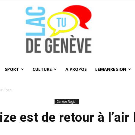
SPORT
CULTURE
A PROPOS
LEMANREGION
LacTU
r libre .
Genève Region
ze est de retour à l’air 