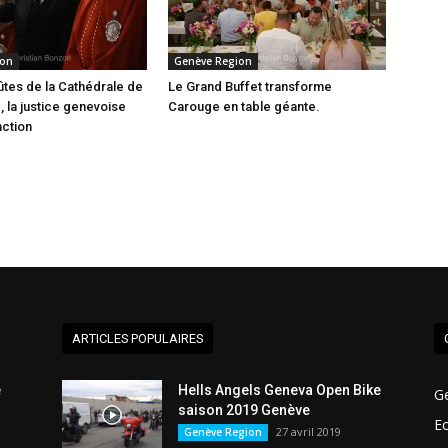
ion
Genève Region
ûtes de la Cathédrale de
Le Grand Buffet transforme
, la justice genevoise
Carouge en table géante.
nction
ARTICLES POPULAIRES
e
Hells Angels Geneva Open Bike
G
saison 2019 Genève
E
27 avril 2019
Genève Region