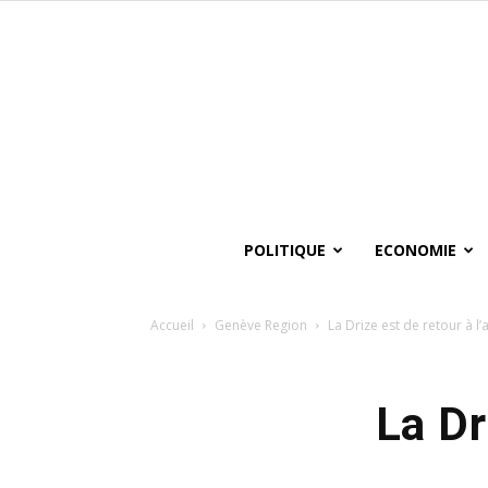
POLITIQUE
ECONOMIE
Accueil
Genève Region
La Drize est de retour à l’ai
La Dri