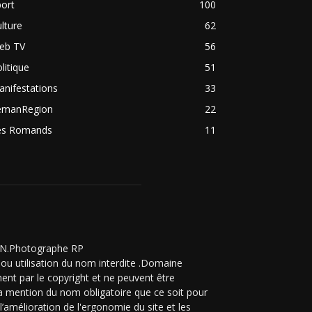
ort
100
lture
62
eb TV
56
litique
51
nifestations
33
emanRegion
22
es Romands
11
ZON.Photographe RP
ou utilisation du nom interdite .Domaine
ent par le copyright et ne peuvent être
 la mention du nom obligatoire que ce soit pour
’amélioration de l'ergonomie du site et les