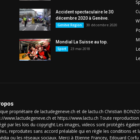
Sp
Cu
Accident spectaculaire le 30
décembre 2020 à Genève.
W
30 décembre 2020
Genève Region
Po
Ma
Mondial La Suisse au top.
L
23 mai 2018
Sport
L
ropos
que propriétaire de lactudegeneve.ch et de lactu.ch Christian BON
s://www.lactudegeneve.ch et https://www.lactu.ch Toute reproduction 
égé par les lois du copyright.Les images, videos sont protégés égalem
isées, reproduites sans accord préalable qui en règle les conditions et
édia ou les réseaux sociaux. Merci à Etienne Francey, Edouard Corfu l