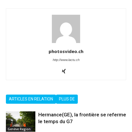
photosvideo.ch
http://www.lactu.ch
ARTICLES EN RELATION
PLUS DE
Hermance(GE), la frontière se referme
le temps du G7
Genève Region