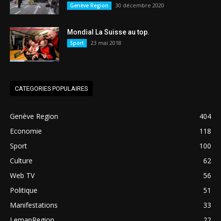
30 décembre 2020
Genève Region
Mondial La Suisse au top.
23 mai 2018
Sport
CATEGORIES POPULAIRES
Genève Region
404
Economie
118
Sport
100
Culture
62
Web TV
56
Politique
51
Manifestations
33
LemanRegion
22