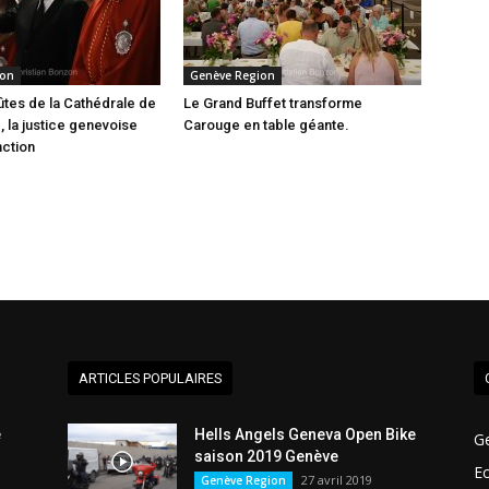
ion
Genève Region
ûtes de la Cathédrale de
Le Grand Buffet transforme
, la justice genevoise
Carouge en table géante.
nction
ARTICLES POPULAIRES
e
Hells Angels Geneva Open Bike
G
saison 2019 Genève
E
27 avril 2019
Genève Region