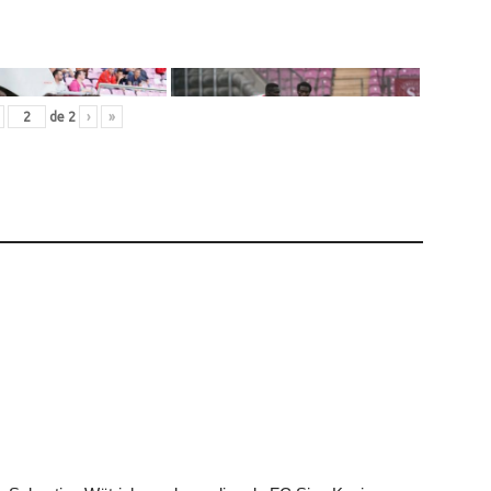
de
2
›
»