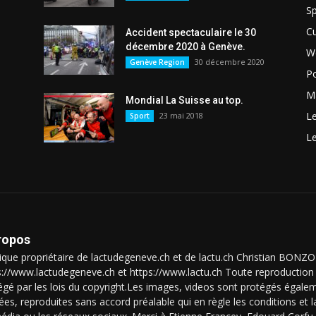
Sp
Cu
Accident spectaculaire le 30
décembre 2020 à Genève.
W
30 décembre 2020
Genève Region
Po
Ma
Mondial La Suisse au top.
L
23 mai 2018
Sport
L
ropos
que propriétaire de lactudegeneve.ch et de lactu.ch Christian BON
s://www.lactudegeneve.ch et https://www.lactu.ch Toute reproduction 
égé par les lois du copyright.Les images, videos sont protégés égalem
isées, reproduites sans accord préalable qui en règle les conditions et