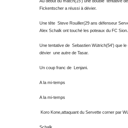
Au début du match(15’) une double tentative d
Fickentscher a réussi à dévier.
Une tête Steve Rouiller(29 ans défenseur Serv
Alex Schalk ont touché les poteaux du FC Sion.
Une tentative de Sebastien Wütrich(54’) que le
dévier une autre de Tasar.
Un coup franc de Lenjani.
A la mi-temps
A la mi-temps
Koro Kone,attaquant du Servette corner par Wü
Schalk