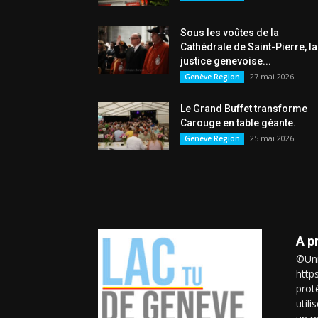
Sous les voûtes de la
Cathédrale de Saint-Pierre, la
justice genevoise...
27 mai 2026
Genève Region
Le Grand Buffet transforme
Carouge en table géante.
25 mai 2026
Genève Region
A p
©Uni
http
prot
util