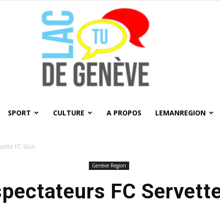
SPORT
CULTURE
A PROPOS
LEMANREGION
LacTU
vette FC Sion
Genève Region
pectateurs FC Servett