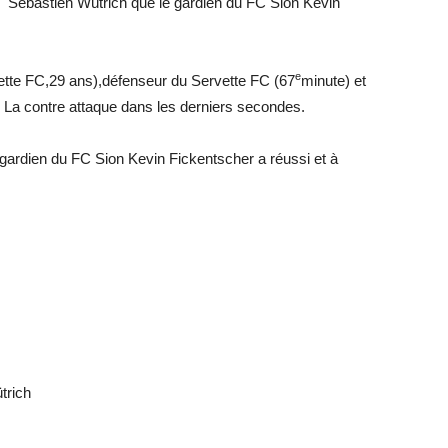
e Sebastien Wütrich que le gardien du FC Sion Kevin
e
ette FC,29 ans),défenseur du Servette FC (67
minute) et
 La contre attaque dans les derniers secondes.
 gardien du FC Sion Kevin Fickentscher a réussi et à
trich