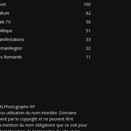
ort
100
lture
62
eb TV
56
litique
51
nifestations
33
emanRegion
22
es Romands
11
ZON.Photographe RP
ou utilisation du nom interdite .Domaine
ent par le copyright et ne peuvent être
 la mention du nom obligatoire que ce soit pour