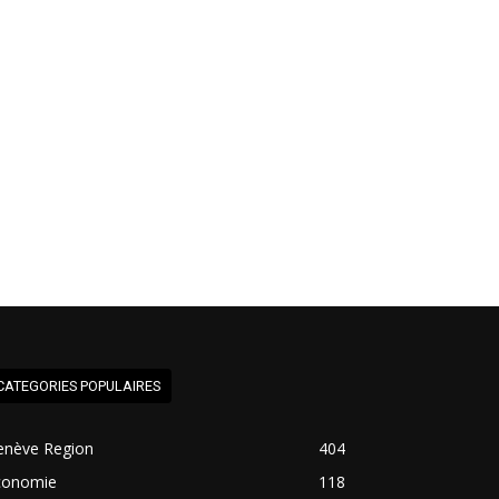
CATEGORIES POPULAIRES
enève Region
404
conomie
118